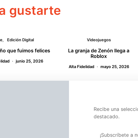
a gustarte
ne
Edición Digital
Videojuegos
año que fuimos felices
La granja de Zenón llega a
Roblox
elidad
junio 25, 2026
Alta Fidelidad
mayo 25, 2026
tario
Recibe una selecc
destacado.
Visita nuestra pág
¡Subscríbete a n
Á PUBLICADA.
LOS CAMPOS OBLIGATORIOS ESTÁN MARCADOS