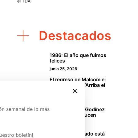
el TDA”
Destacados
1986: El año que fuimos
1
felices
junio 25, 2026
El regreso de Malcom el
2
de en medio o “Arriba el
TDA”
abril 18, 2026
ión semanal de lo más
La oficina: Los Godínez
3
mexicanos se lucen
marzo 29, 2026
ina de Patreon y conoce
Sinners: El pecado está
uestro boletín!
4