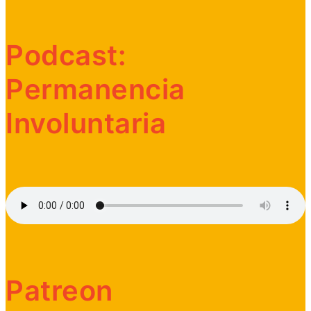
Podcast:
Permanencia
Involuntaria
Patreon