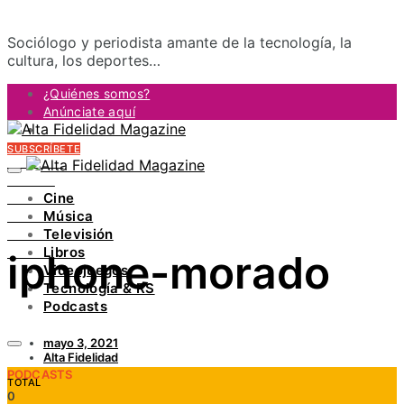
Sociólogo y periodista amante de la tecnología, la
cultura, los deportes…
¿Quiénes somos?
Anúnciate aquí
Contacto
SUBSCRÍBETE
FACEBOOK
TWITTER
Cine
INSTAGRAM
Música
PINTEREST
Televisión
YOUTUBE
Libros
iphone-morado
LINKEDIN
Videojuegos
Tecnología & RS
Podcasts
mayo 3, 2021
Alta Fidelidad
PODCASTS
TOTAL
0