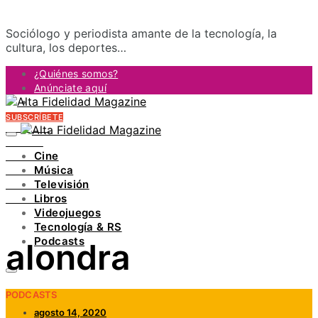
Sociólogo y periodista amante de la tecnología, la
cultura, los deportes…
¿Quiénes somos?
Anúnciate aquí
Contacto
SUBSCRÍBETE
FACEBOOK
TWITTER
Cine
INSTAGRAM
Música
PINTEREST
Televisión
YOUTUBE
Libros
LINKEDIN
Videojuegos
Tecnología & RS
Podcasts
alondra
PODCASTS
agosto 14, 2020