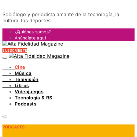
Sociólogo y periodista amante de la tecnología, la
cultura, los deportes…
¿Quiénes somos?
Anúnciate aquí
Contacto
SUBSCRÍBETE
FACEBOOK
TWITTER
Cine
INSTAGRAM
Música
PINTEREST
Televisión
YOUTUBE
Libros
LINKEDIN
Videojuegos
Tecnología & RS
Podcasts
PODCASTS