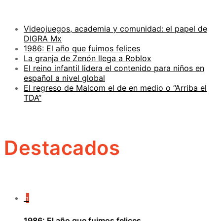
Videojuegos, academia y comunidad: el papel de
DIGRA Mx
1986: El año que fuimos felices
La granja de Zenón llega a Roblox
El reino infantil lidera el contenido para niños en
español a nivel global
El regreso de Malcom el de en medio o “Arriba el
TDA”
Destacados
1
1986: El año que fuimos felices