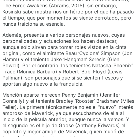
The Force Awakens (Abrams, 2015), sin embargo,
Kosinski sabe mostrarnos un héroe por el que ha pasado
el tiempo, que por momentos se siente derrotado, pero
nunca traiciona su esencia.
Además, presenta a varios personajes nuevos, cuyas
personalidades y actuaciones los hacen destacar,
aunque solo sirvan para tomar roles vistos en la cinta
original, como el almirante Beau ‘Cyclone’ Simpson (Jon
Hamm) y el teniente Jake ‘Hangman’ Seresin (Glen
Powell). Por el contrario, los tenientes Natasha ‘Phoenix’
Trace (Monica Barbaro) y Robert ‘Bob’ Floyd (Lewis
Pullman), son personajes que si se sienten frescos y
aportan algo nuevo a la franquicia.
Mención aparte merecen Penny Benjamin (Jennifer
Connelly) y el teniente Bradley ‘Rooster’ Bradshaw (Miles
Teller). La primera técnicamente no es el “nuevo” interés
amoroso de Maverick, ya que escuchamos de ella al
inicio de la película anterior, aunque nunca la vemos. Y
el segundo es el hijo de Goose (Anthony Edwards) el
copiloto y mejor amigo de Maverick, quien murió de