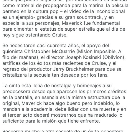
como material de propaganda para la marina, la película
permeo en la cultura pop – el video de la incondicional
es un ejemplo- gracias a su gran soudntrack, y en
especial a sus personajes, Maverick fue fundamental
para cimentar el estatus de super estrella que al día de
hoy sigue ostentando Cruise.
Se necesitaron casi cuarenta años, el apoyo del
guionista Christopher McQuarrie (Mision Imposible, Al
filo del mañana), el director Joseph Kosinski (Oblivion),
artífices de los éxitos más recientes de Cruise, y el
regreso del productor Jerry Bruckheimer para que se
cristalizara la secuela tan deseada por los fans.
La cinta esta llena de nostalgia y homenajes a su
predecesora desde que aparecen los primeros créditos
en la pantalla, en esencia es la misma estructura que la
original, Maverick hace algo bueno pero indebido, lo
mandan a la academia, debe lidiar con una muerte y en
el tercer acto deberá mostrarnos que ha madurado lo
suficiente para la misión que tiene enfrente.
Recuerda mucho a otra secuela de un éxito ochentero,