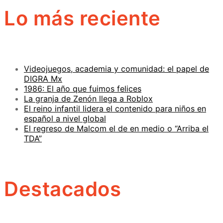
Lo más reciente
Videojuegos, academia y comunidad: el papel de
DIGRA Mx
1986: El año que fuimos felices
La granja de Zenón llega a Roblox
El reino infantil lidera el contenido para niños en
español a nivel global
El regreso de Malcom el de en medio o “Arriba el
TDA”
Destacados