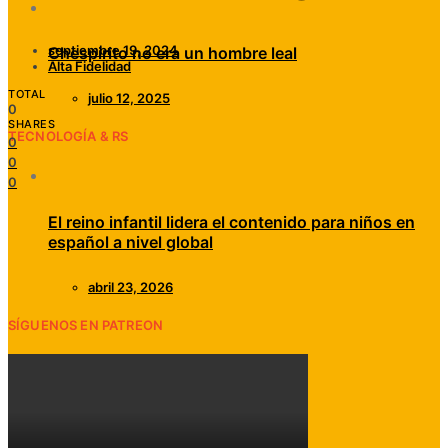
septiembre 19, 2024
Chespirito no era un hombre leal
Alta Fidelidad
TOTAL
julio 12, 2025
0
SHARES
TECNOLOGÍA & RS
0
0
0
El reino infantil lidera el contenido para niños en
español a nivel global
abril 23, 2026
SÍGUENOS EN PATREON