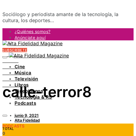
Sociólogo y periodista amante de la tecnología, la
cultura, los deportes…
¿Quiénes somos?
Anúnciate aquí
Contacto
SUBSCRÍBETE
FACEBOOK
TWITTER
Cine
INSTAGRAM
Música
PINTEREST
Televisión
YOUTUBE
Libros
calle-terror8
LINKEDIN
Videojuegos
Tecnología & RS
Podcasts
junio 9, 2021
Alta Fidelidad
PODCASTS
TOTAL
0