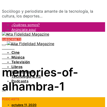
Sociólogo y periodista amante de la tecnología, la
cultura, los deportes…
¿Quiénes somos?
Anúnciate aquí
Contacto
SUBSCRÍBETE
FACEBOOK
TWITTER
Cine
INSTAGRAM
Música
PINTEREST
Televisión
YOUTUBE
Libros
memories-of-
LINKEDIN
Videojuegos
Tecnología & RS
Podcasts
alhambra-1
PODCASTS
octubre 11, 2020