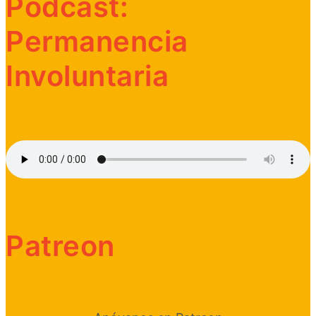
Podcast:
Permanencia
Involuntaria
Patreon