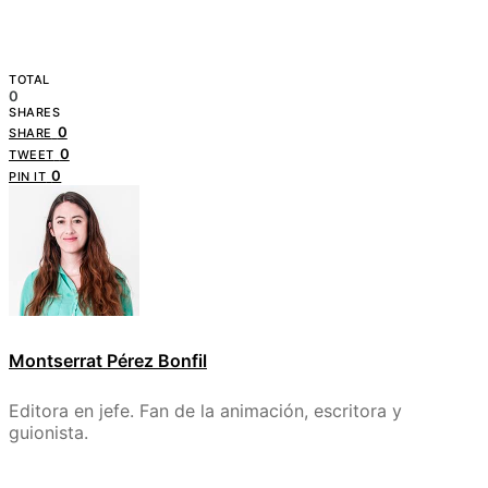
TOTAL
0
SHARES
0
SHARE
0
TWEET
0
PIN IT
Montserrat Pérez Bonfil
Editora en jefe. Fan de la animación, escritora y
guionista.