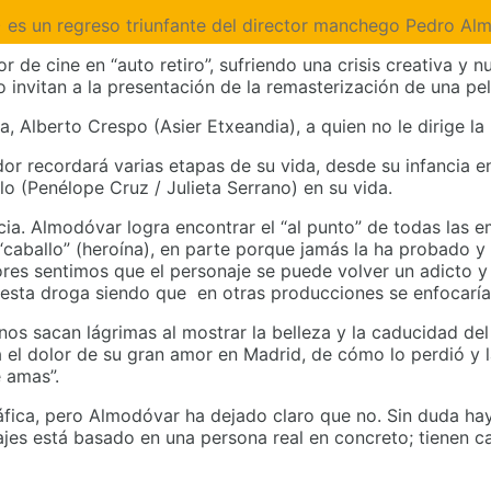
) es un regreso triunfante del director manchego Pedro Al
 de cine en “auto retiro”, sufriendo una crisis creativa y 
 invitan a la presentación de la remasterización de una pel
a, Alberto Crespo (Asier Etxeandia), a quien no le dirige la 
vador recordará varias etapas de su vida, desde su infanci
lo (Penélope Cruz / Julieta Serrano) en su vida.
ancia. Almodóvar logra encontrar el “al punto” de todas las
“caballo” (heroína), en parte porque jamás la ha probado 
res sentimos que el personaje se puede volver un adicto y
 esta droga siendo que en otras producciones se enfocarían
s sacan lágrimas al mostrar la belleza y la caducidad de
 el dolor de su gran amor en Madrid, de cómo lo perdió y
e amas”.
áfica, pero Almodóvar ha dejado claro que no. Sin duda hay 
s está basado en una persona real en concreto; tienen cara