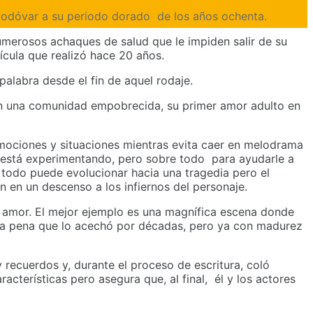
modóvar a su periodo dorado de los años ochenta.
numerosos achaques de salud que le impiden salir de su
ícula que realizó hace 20 años.
palabra desde el fin de aquel rodaje.
a en una comunidad empobrecida, su primer amor adulto en
 emociones y situaciones mientras evita caer en melodrama
y está experimentando, pero sobre todo para ayudarle a
 todo puede evolucionar hacia una tragedia pero el
 en un descenso a los infiernos del personaje.
l amor. El mejor ejemplo es una magnífica escena donde
 la pena que lo acechó por décadas, pero ya con madurez
recuerdos y, durante el proceso de escritura, coló
cterísticas pero asegura que, al final, él y los actores