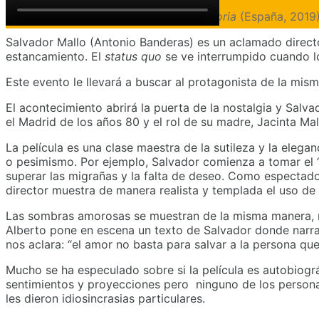
[av_dropcap1]
D
[/av_dropcap1]
olor y gloria
(España, 2019
Salvador Mallo (Antonio Banderas) es un aclamado director
estancamiento. El
status quo
se ve interrumpido cuando lo
Este evento le llevará a buscar al protagonista de la mism
El acontecimiento abrirá la puerta de la nostalgia y Sal
el Madrid de los años 80 y el rol de su madre, Jacinta Mal
La película es una clase maestra de la sutileza y la eleg
o pesimismo. Por ejemplo, Salvador comienza a tomar el 
superar las migrañas y la falta de deseo. Como espectado
director muestra de manera realista y templada el uso de
Las sombras amorosas se muestran de la misma manera, no
Alberto pone en escena un texto de Salvador donde narra
nos aclara: “el amor no basta para salvar a la persona qu
Mucho se ha especulado sobre si la película es autobiogr
sentimientos y proyecciones pero ninguno de los personaje
les dieron idiosincrasias particulares.