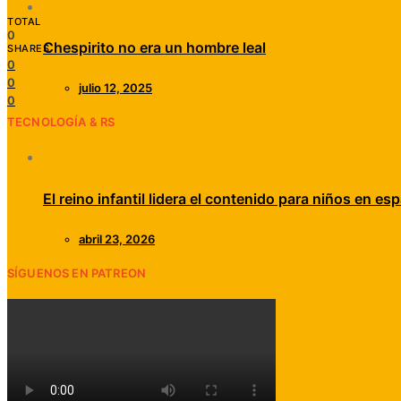
TOTAL
0
Chespirito no era un hombre leal
SHARES
0
0
julio 12, 2025
0
TECNOLOGÍA & RS
El reino infantil lidera el contenido para niños en esp
abril 23, 2026
SÍGUENOS EN PATREON