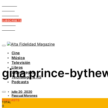
FACEBOOK
TWITTER
INSTAGRAM
PINTEREST
SUBSCRÍBETE
YOUTUBE
LINKEDIN
Cine
Música
Televisión
Libros
gina prince-bythe
Videojuegos
Tecnología & RS
Podcasts
julio 20, 2020
Pascual Morones
PODCASTS
TOTAL
0