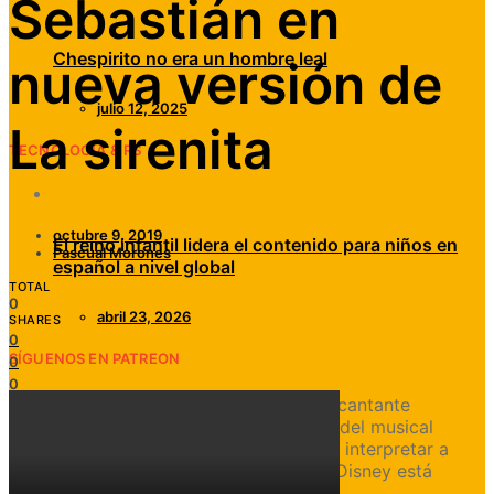
Sebastián en
Chespirito no era un hombre leal
nueva versión de
julio 12, 2025
La sirenita
TECNOLOGÍA & RS
octubre 9, 2019
El reino infantil lidera el contenido para niños en
Pascual Morones
español a nivel global
TOTAL
0
abril 23, 2026
SHARES
0
SÍGUENOS EN PATREON
0
0
[av_dropcap1]E[/av_dropcap1]l actor y cantante
estadounidense Daveed Diggs, estrella del musical
Hamilton
, se encuentra en pláticas para interpretar a
Sebastián en la versión live action que Disney está
preparando de
La sirenita
.