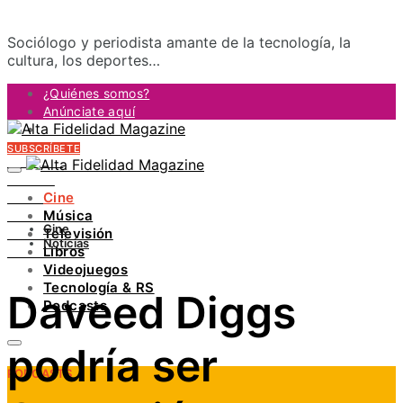
Sociólogo y periodista amante de la tecnología, la
cultura, los deportes…
¿Quiénes somos?
Anúnciate aquí
Contacto
SUBSCRÍBETE
FACEBOOK
TWITTER
Cine
INSTAGRAM
Música
PINTEREST
Cine
Televisión
YOUTUBE
Noticias
Libros
LINKEDIN
Videojuegos
Tecnología & RS
Daveed Diggs
Podcasts
podría ser
PODCASTS