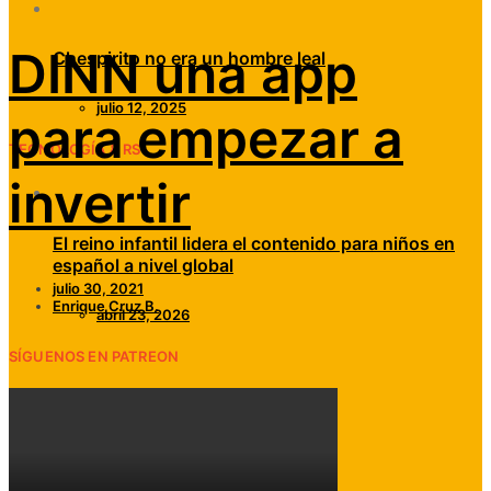
DINN una app
Chespirito no era un hombre leal
julio 12, 2025
para empezar a
TECNOLOGÍA & RS
invertir
El reino infantil lidera el contenido para niños en
español a nivel global
julio 30, 2021
Enrique Cruz B.
abril 23, 2026
SÍGUENOS EN PATREON