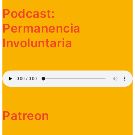
Podcast:
Permanencia
Involuntaria
Patreon