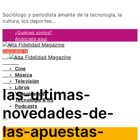
Sociólogo y periodista amante de la tecnología, la
cultura, los deportes…
¿Quiénes somos?
Anúnciate aquí
Contacto
SUBSCRÍBETE
FACEBOOK
TWITTER
Cine
INSTAGRAM
Música
PINTEREST
Televisión
YOUTUBE
Libros
las-ultimas-
LINKEDIN
Videojuegos
Tecnología & RS
Podcasts
novedades-de-
las-apuestas-
PODCASTS