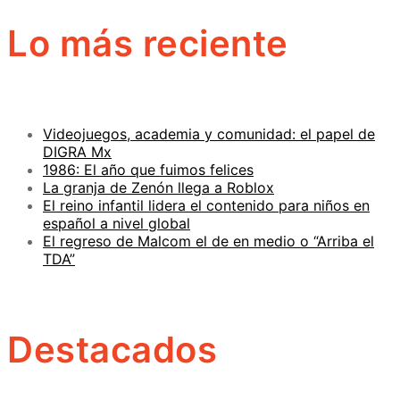
Lo más reciente
Videojuegos, academia y comunidad: el papel de
DIGRA Mx
1986: El año que fuimos felices
La granja de Zenón llega a Roblox
El reino infantil lidera el contenido para niños en
español a nivel global
El regreso de Malcom el de en medio o “Arriba el
TDA”
Destacados