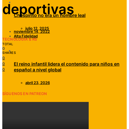
deportivas
Chespirito no era un hombre leal
julio 12, 2025
noviembre 14, 2022
Alta Fidelidad
TECNOLOGÍA & RS
TOTAL
0
SHARES
0
El reino infantil lidera el contenido para niños en
0
español a nivel global
0
abril 23, 2026
SÍGUENOS EN PATREON