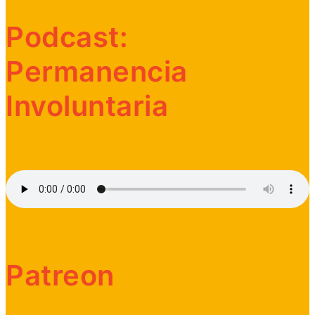
Podcast:
Permanencia
Involuntaria
Patreon