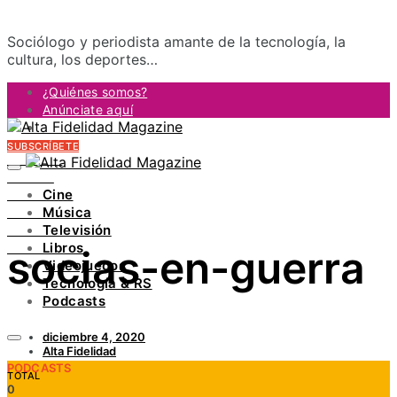
Sociólogo y periodista amante de la tecnología, la
cultura, los deportes…
¿Quiénes somos?
Anúnciate aquí
Contacto
SUBSCRÍBETE
FACEBOOK
TWITTER
Cine
INSTAGRAM
Música
PINTEREST
Televisión
YOUTUBE
Libros
socias-en-guerra
LINKEDIN
Videojuegos
Tecnología & RS
Podcasts
diciembre 4, 2020
Alta Fidelidad
PODCASTS
TOTAL
0