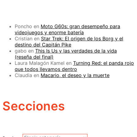
Poncho
en
Moto G60s: gran desempeño para
videojuegos y enorme batería
Cristian
en
Star Trek: El origen de los Borg y el
destino del Capitán Pike
gabo
en
This Is Us y las verdades de la vida
(reseña del final)
Laura Malagón Kamel
en
Turning Red: el panda rojo
que todos llevamos dentro
Claudia
en
Macario, el deseo y la muerte
Secciones