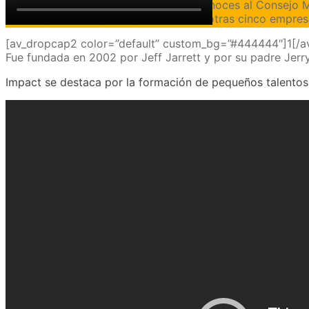
[av_dropcap1]S[/av_dropcap1]i sólo conoces al Consejo Mu
tres empresas. Aquí te presentamos otras cinco empres
[av_dropcap2 color=”default” custom_bg=”#444444″]1[/a
Fue fundada en 2002 por Jeff Jarrett y por su padre Jerr
Impact se destaca por la formación de pequeños talentos y