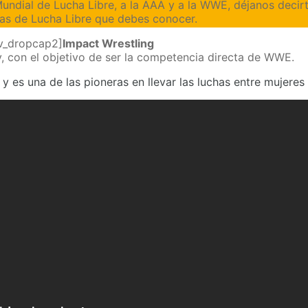
ndial de Lucha Libre, a la AAA y a la WWE, déjanos decirte
as de Lucha Libre que debes conocer.
v_dropcap2]
Impact Wrestling
y, con el objetivo de ser la competencia directa de WWE.
 es una de las pioneras en llevar las luchas entre mujeres