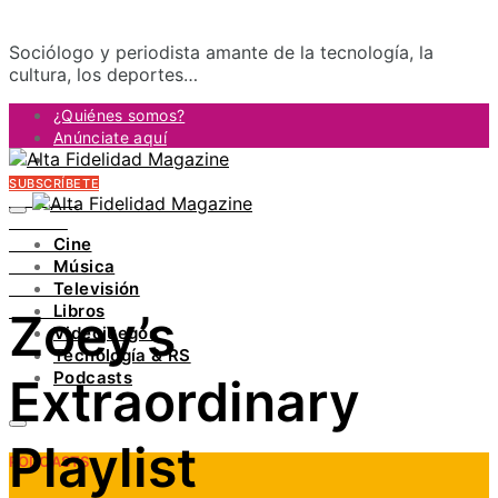
Sociólogo y periodista amante de la tecnología, la
cultura, los deportes…
¿Quiénes somos?
Anúnciate aquí
Contacto
SUBSCRÍBETE
FACEBOOK
TWITTER
Cine
INSTAGRAM
Música
PINTEREST
Televisión
YOUTUBE
Libros
Zoey’s
LINKEDIN
Videojuegos
Tecnología & RS
Podcasts
Extraordinary
Playlist
PODCASTS