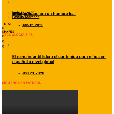
junio 12, 2020
Chespirito no era un hombre leal
Pascual Morones
TOTAL
julio 12, 2025
0
SHARES
TECNOLOGÍA & RS
0
0
0
El reino infantil lidera el contenido para niños en
español a nivel global
abril 23, 2026
SÍGUENOS EN PATREON