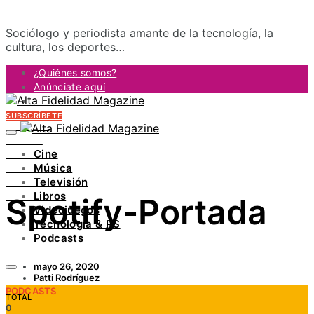
Sociólogo y periodista amante de la tecnología, la
cultura, los deportes…
¿Quiénes somos?
Anúnciate aquí
Contacto
SUBSCRÍBETE
FACEBOOK
TWITTER
Cine
INSTAGRAM
Música
PINTEREST
Televisión
YOUTUBE
Libros
Spotify-Portada
LINKEDIN
Videojuegos
Tecnología & RS
Podcasts
mayo 26, 2020
Patti Rodríguez
PODCASTS
TOTAL
0