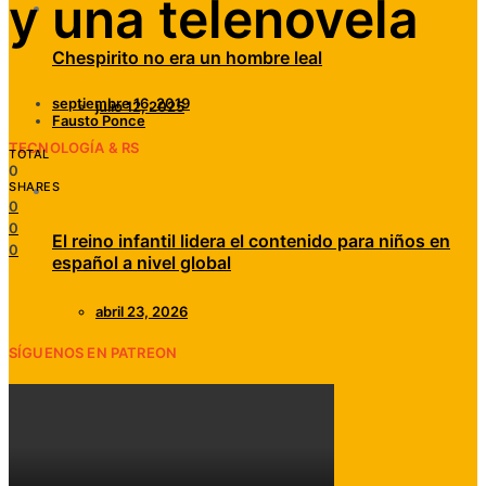
y una telenovela
Chespirito no era un hombre leal
septiembre 16, 2019
julio 12, 2025
Fausto Ponce
TECNOLOGÍA & RS
TOTAL
0
SHARES
0
0
El reino infantil lidera el contenido para niños en
0
español a nivel global
abril 23, 2026
SÍGUENOS EN PATREON