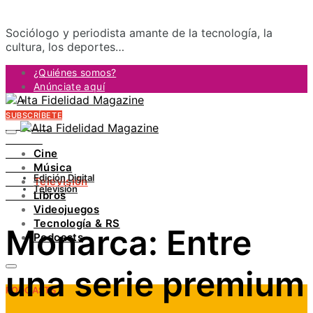
Sociólogo y periodista amante de la tecnología, la
cultura, los deportes…
¿Quiénes somos?
Anúnciate aquí
Contacto
SUBSCRÍBETE
FACEBOOK
TWITTER
Cine
INSTAGRAM
Música
PINTEREST
Edición Digital
Televisión
YOUTUBE
Televisión
Libros
LINKEDIN
Videojuegos
Tecnología & RS
Monarca: Entre
Podcasts
una serie premium
PODCASTS