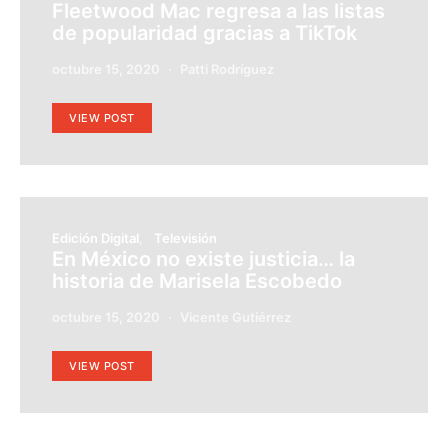
Fleetwood Mac regresa a las listas
de popularidad gracias a TikTok
octubre 15, 2020
Patti Rodríguez
VIEW POST
Edición Digital
Televisión
En México no existe justicia… la
historia de Marisela Escobedo
octubre 15, 2020
Vicente Gutiérrez
VIEW POST