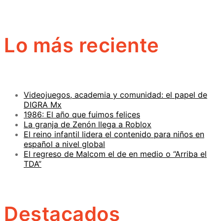
Lo más reciente
Videojuegos, academia y comunidad: el papel de
DIGRA Mx
1986: El año que fuimos felices
La granja de Zenón llega a Roblox
El reino infantil lidera el contenido para niños en
español a nivel global
El regreso de Malcom el de en medio o “Arriba el
TDA”
Destacados