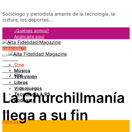
Sociólogo y periodista amante de la tecnología, la
cultura, los deportes…
¿Quiénes somos?
Anúnciate aquí
Contacto
SUBSCRÍBETE
FACEBOOK
TWITTER
Cine
INSTAGRAM
Música
PINTEREST
Cine
Televisión
YOUTUBE
Libros
LINKEDIN
Videojuegos
La Churchillmanía
Tecnología & RS
Podcasts
llega a su fin
PODCASTS