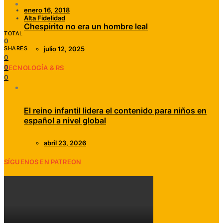
enero 16, 2018
Alta Fidelidad
Chespirito no era un hombre leal
TOTAL
0
SHARES
julio 12, 2025
0
0
TECNOLOGÍA & RS
0
El reino infantil lidera el contenido para niños en
español a nivel global
abril 23, 2026
SÍGUENOS EN PATREON