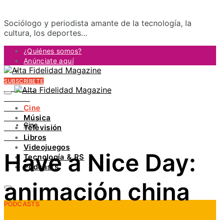
Sociólogo y periodista amante de la tecnología, la
cultura, los deportes…
¿Quiénes somos?
Anúnciate aquí
Contacto
SUBSCRÍBETE
FACEBOOK
TWITTER
Cine
INSTAGRAM
Música
PINTEREST
Cine
Televisión
YOUTUBE
Libros
LINKEDIN
Videojuegos
Have a Nice Day:
Tecnología & RS
Podcasts
animación china
PODCASTS