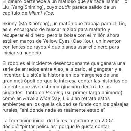
El dinero pertenece a un mafioso que se hace llamar Tío
Liu (Yang Shiming), cuyo
outfit
parece salido de un
capítulo de
Miami Vice
.
Skinny (Ma Xiaofeng), un matón que trabaja para el Tío,
es el encargado de buscar a Xiao para matarlo y
recuperar el dinero, pero la bolsa con el millón ahora
está en manos de Yellow Eyes (Cao Kou), un inventor
con lentes de rayos X que planea usar el dinero para
iniciar su negocio.
El robo es el incidente desencadenante que genera una
serie de enredos entre Xiao, el sicario, el gángster y el
inventor. Liu sitúa la historia en los márgenes de una
gran metrópoli porque le interesa contar las historias de
la gente que vive esta marginación dentro de las
ciudades. Tanto en
Piercing
(su primer largo animado)
como en
Have a Nice Day
, Liu Jian retrata estos
ambientes en los que la ciudad se funde con los paisajes
rurales, “ahí donde nada es realmente estable”.
La formación inicial de Liu es la pintura y en 2007
decidió “pintar películas” porque le gusta contar