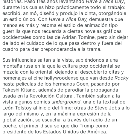
historias. Pasó tres años levantando
Have a Nice Day
,
durante los cuales hizo prácticamente todo el trabajo:
escribió, animó, diseñó y produjo la cinta, otorgándole
un estilo único. Con
Have a Nice Day
,
demuestra que
menos es más y retoma el estilo de animación tipo
guerrilla que nos recuerda a ciertas novelas gráficas
occidentales como las de Adrian Tomine, pero sin dejar
de lado el cuidado de lo que pasa dentro y fuera del
cuadro para dar preponderancia a la trama.
Sus influencias saltan a la vista, subiéndonos a una
montaña rusa en la que la cultura pop occidental se
mezcla con la oriental, dejando al descubierto citas y
homenajes al cine hollywoodense que van desde
Rocky
hasta películas de los hermanos Coen, pasando por
Takeshi Kitano, además de parodiar la propaganda
usada en la Revolución Cultural. También saltan a la
vista algunos comics
underground
, una cita textual de
León Tolstoy al inicio del filme; otras de Steve Jobs a lo
largo del mismo y, en la máxima expresión de la
globalización, se escucha, a través del radio de un
coche, el primer discurso que dio Trump como
presidente de los Estados Unidos de América.