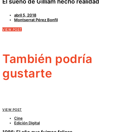
El sueño de Gilliam hecho realidad
abril 5, 2018
Montserrat Pérez Bonfil
VIEW POST
También podría
gustarte
VIEW POST
Cine
Edición Digital
1986: El año que fuimos felices