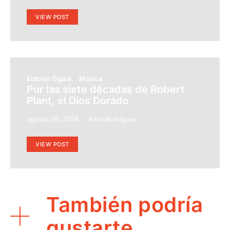
VIEW POST
Edición Digital
Música
Por las siete décadas de Robert
Plant, el Dios Dorado
agosto 20, 2018
Patti Rodríguez
VIEW POST
También podría
gustarte